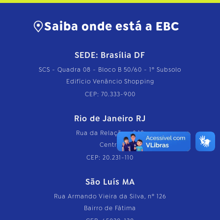
Saiba onde está a EBC
SEDE: Brasília DF
SCS - Quadra 08 - Bloco B 50/60 - 1º Subsolo
Edifício Venâncio Shopping
CEP: 70.333-900
Rio de Janeiro RJ
Rua da Relação, nº 18
Centro
CEP: 20.231-110
São Luís MA
Rua Armando Vieira da Silva, nº 126
Bairro de Fátima