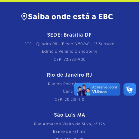
Saiba onde está a EBC
SEDE: Brasília DF
SCS - Quadra 08 - Bloco B 50/60 - 1º Subsolo
Edifício Venâncio Shopping
CEP: 70.333-900
Rio de Janeiro RJ
Rua da Relação, nº 18
Centro
CEP: 20.231-110
São Luís MA
Rua Armando Vieira da Silva, nº 126
Bairro de Fátima