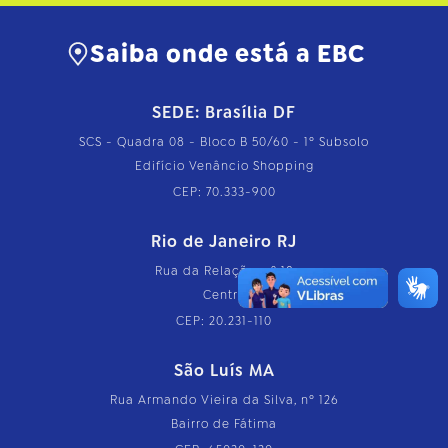
Saiba onde está a EBC
SEDE: Brasília DF
SCS - Quadra 08 - Bloco B 50/60 - 1º Subsolo
Edifício Venâncio Shopping
CEP: 70.333-900
Rio de Janeiro RJ
Rua da Relação, nº 18
Centro
CEP: 20.231-110
São Luís MA
Rua Armando Vieira da Silva, nº 126
Bairro de Fátima