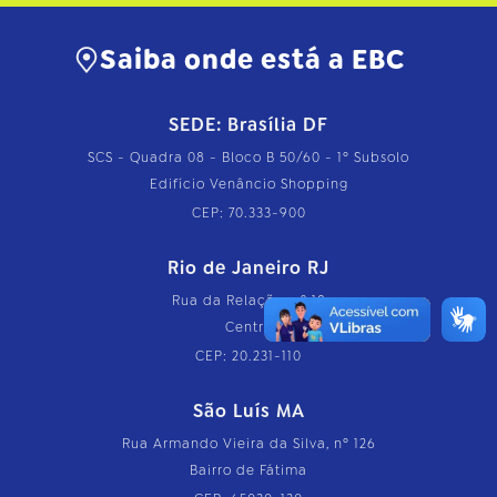
Saiba onde está a EBC
SEDE: Brasília DF
SCS - Quadra 08 - Bloco B 50/60 - 1º Subsolo
Edifício Venâncio Shopping
CEP: 70.333-900
Rio de Janeiro RJ
Rua da Relação, nº 18
Centro
CEP: 20.231-110
São Luís MA
Rua Armando Vieira da Silva, nº 126
Bairro de Fátima