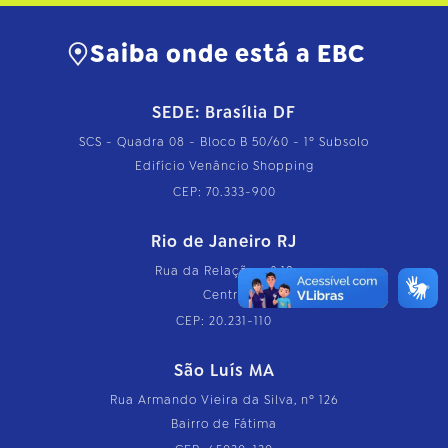
Saiba onde está a EBC
SEDE: Brasília DF
SCS - Quadra 08 - Bloco B 50/60 - 1º Subsolo
Edifício Venâncio Shopping
CEP: 70.333-900
Rio de Janeiro RJ
Rua da Relação, nº 18
Centro
CEP: 20.231-110
São Luís MA
Rua Armando Vieira da Silva, nº 126
Bairro de Fátima