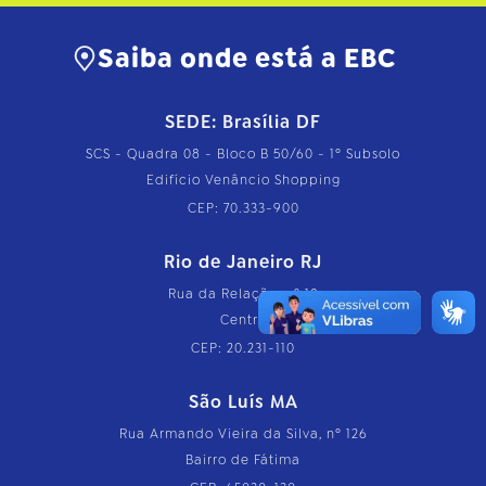
Saiba onde está a EBC
SEDE: Brasília DF
SCS - Quadra 08 - Bloco B 50/60 - 1º Subsolo
Edifício Venâncio Shopping
CEP: 70.333-900
Rio de Janeiro RJ
Rua da Relação, nº 18
Centro
CEP: 20.231-110
São Luís MA
Rua Armando Vieira da Silva, nº 126
Bairro de Fátima