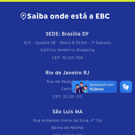
Saiba onde está a EBC
SEDE: Brasília DF
SCS - Quadra 08 - Bloco B 50/60 - 1º Subsolo
Edifício Venâncio Shopping
CEP: 70.333-900
Rio de Janeiro RJ
Rua da Relação, nº 18
Centro
CEP: 20.231-110
São Luís MA
Rua Armando Vieira da Silva, nº 126
Bairro de Fátima