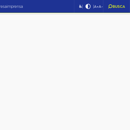
|
|
resa
imprensa
♿
A+
A-
BUSCA