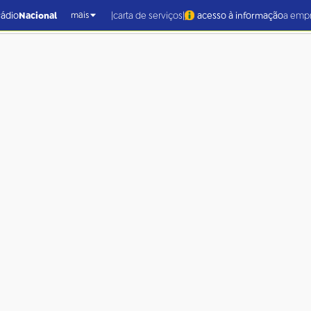
|
|
rádio
Nacional
carta de serviços
acesso à informação
a emp
mais