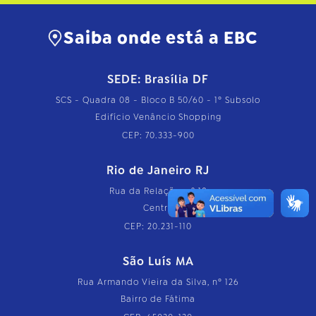
Saiba onde está a EBC
SEDE: Brasília DF
SCS - Quadra 08 - Bloco B 50/60 - 1º Subsolo
Edifício Venâncio Shopping
CEP: 70.333-900
Rio de Janeiro RJ
Rua da Relação, nº 18
Centro
CEP: 20.231-110
São Luís MA
Rua Armando Vieira da Silva, nº 126
Bairro de Fátima