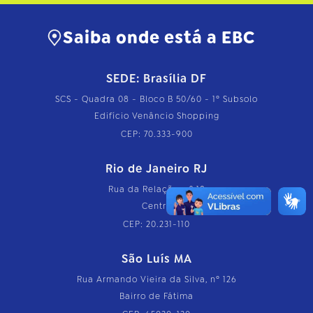
Saiba onde está a EBC
SEDE: Brasília DF
SCS - Quadra 08 - Bloco B 50/60 - 1º Subsolo
Edifício Venâncio Shopping
CEP: 70.333-900
Rio de Janeiro RJ
Rua da Relação, nº 18
Centro
CEP: 20.231-110
São Luís MA
Rua Armando Vieira da Silva, nº 126
Bairro de Fátima