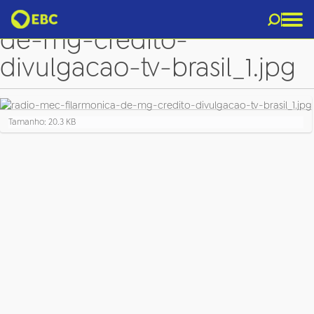
radio-mec-filarmonica-
de-mg-credito-
divulgacao-tv-brasil_1.jpg
C
Tamanho: 20.3 KB
l
i
q
u
e
p
a
r
a
v
e
r
a
i
m
a