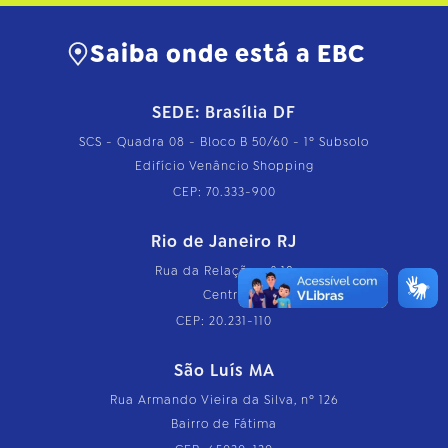
Saiba onde está a EBC
SEDE: Brasília DF
SCS - Quadra 08 - Bloco B 50/60 - 1º Subsolo
Edifício Venâncio Shopping
CEP: 70.333-900
Rio de Janeiro RJ
Rua da Relação, nº 18
Centro
CEP: 20.231-110
São Luís MA
Rua Armando Vieira da Silva, nº 126
Bairro de Fátima