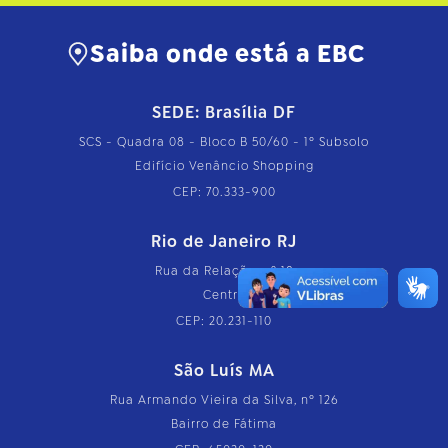
Saiba onde está a EBC
SEDE: Brasília DF
SCS - Quadra 08 - Bloco B 50/60 - 1º Subsolo
Edifício Venâncio Shopping
CEP: 70.333-900
Rio de Janeiro RJ
Rua da Relação, nº 18
Centro
CEP: 20.231-110
São Luís MA
Rua Armando Vieira da Silva, nº 126
Bairro de Fátima