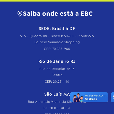
Saiba onde está a EBC
SEDE: Brasília DF
SCS - Quadra 08 - Bloco B 50/60 - 1º Subsolo
Edifício Venâncio Shopping
CEP: 70.333-900
Rio de Janeiro RJ
Rua da Relação, nº 18
Centro
CEP: 20.231-110
São Luís MA
Rua Armando Vieira da Silva, nº 126
Bairro de Fátima