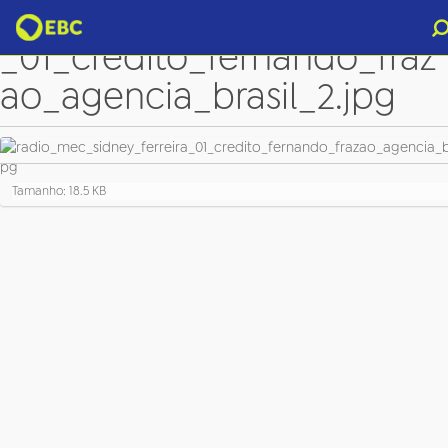
radio_mec_sidney_ferreira
_01_credito_fernando_fraz
ao_agencia_brasil_2.jpg
C
Tamanho: 18.5 KB
l
i
q
u
e
p
a
r
a
v
e
r
a
i
m