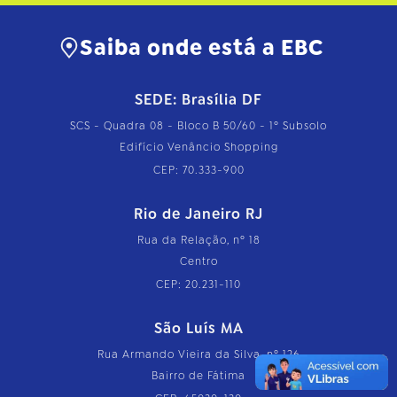
Saiba onde está a EBC
SEDE: Brasília DF
SCS - Quadra 08 - Bloco B 50/60 - 1º Subsolo
Edifício Venâncio Shopping
CEP: 70.333-900
Rio de Janeiro RJ
Rua da Relação, nº 18
Centro
CEP: 20.231-110
São Luís MA
Rua Armando Vieira da Silva, nº 126
Bairro de Fátima