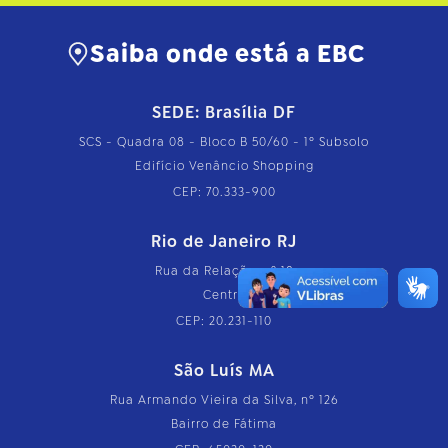
Saiba onde está a EBC
SEDE: Brasília DF
SCS - Quadra 08 - Bloco B 50/60 - 1º Subsolo
Edifício Venâncio Shopping
CEP: 70.333-900
Rio de Janeiro RJ
Rua da Relação, nº 18
Centro
CEP: 20.231-110
São Luís MA
Rua Armando Vieira da Silva, nº 126
Bairro de Fátima