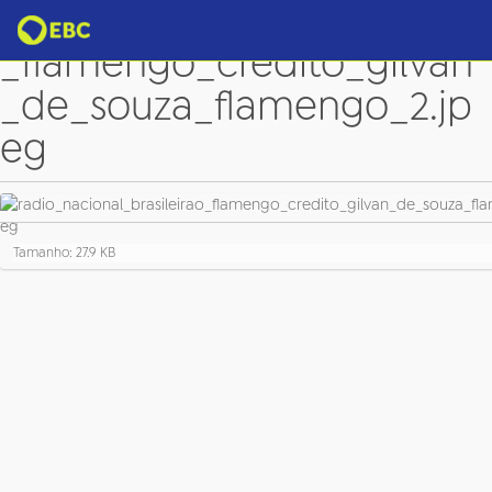
radio_nacional_brasileirao
_flamengo_credito_gilvan
_de_souza_flamengo_2.jp
eg
C
Tamanho: 27.9 KB
l
i
q
u
e
p
a
r
a
v
e
r