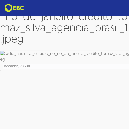
radio_nacional_estudio_no
_rio_de_janeiro_credito_to
maz_silva_agencia_brasil_1
.jpeg
C
Tamanho: 20.2 KB
l
i
q
u
e
p
a
r
a
v
e
r