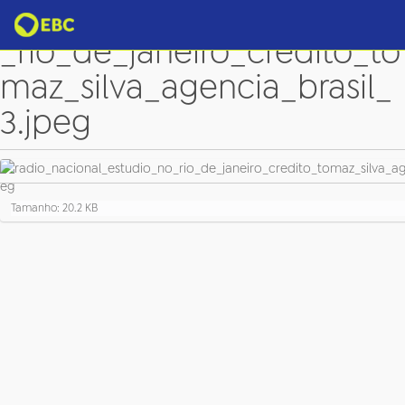
radio_nacional_estudio_no
_rio_de_janeiro_credito_to
maz_silva_agencia_brasil_
3.jpeg
C
Tamanho: 20.2 KB
l
i
q
u
e
p
a
r
a
v
e
r