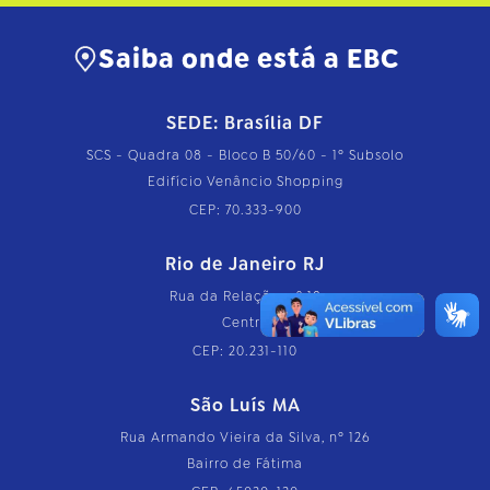
Saiba onde está a EBC
SEDE: Brasília DF
SCS - Quadra 08 - Bloco B 50/60 - 1º Subsolo
Edifício Venâncio Shopping
CEP: 70.333-900
Rio de Janeiro RJ
Rua da Relação, nº 18
Centro
CEP: 20.231-110
São Luís MA
Rua Armando Vieira da Silva, nº 126
Bairro de Fátima