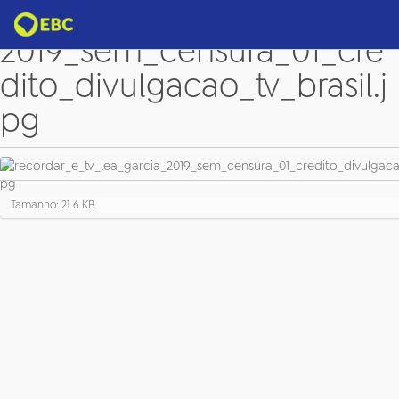
recordar_e_tv_lea_garcia_
2019_sem_censura_01_cre
dito_divulgacao_tv_brasil.j
pg
C
Tamanho: 21.6 KB
l
i
q
u
e
p
a
r
a
v
e
r