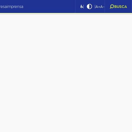
|
|
resa
imprensa
♿
A+
A-
BUSCA