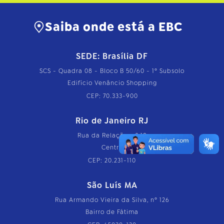
Saiba onde está a EBC
SEDE: Brasília DF
SCS - Quadra 08 - Bloco B 50/60 - 1º Subsolo
Edifício Venâncio Shopping
CEP: 70.333-900
Rio de Janeiro RJ
Rua da Relação, nº 18
Centro
CEP: 20.231-110
São Luís MA
Rua Armando Vieira da Silva, nº 126
Bairro de Fátima