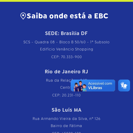
Saiba onde está a EBC
SEDE: Brasília DF
SCS - Quadra 08 - Bloco B 50/60 - 1º Subsolo
Edifício Venâncio Shopping
CEP: 70.333-900
Rio de Janeiro RJ
Rua da Relação, nº 18
Centro
CEP: 20.231-110
São Luís MA
Rua Armando Vieira da Silva, nº 126
Bairro de Fátima