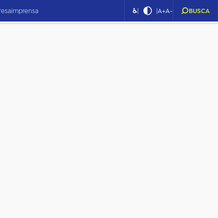
|
|
resa
imprensa
♿
A+
A-
BUSCA