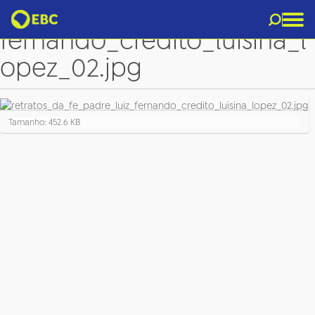
retratos_da_fe_padre_luiz_
fernando_credito_luisina_l
opez_02.jpg
C
Tamanho: 452.6 KB
l
i
q
u
e
p
a
r
a
v
e
r
a
i
m
a