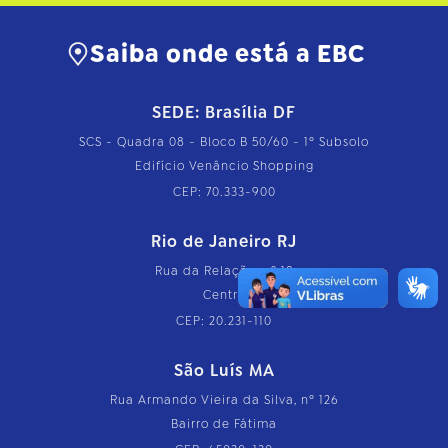
Saiba onde está a EBC
SEDE: Brasília DF
SCS - Quadra 08 - Bloco B 50/60 - 1º Subsolo
Edifício Venâncio Shopping
CEP: 70.333-900
Rio de Janeiro RJ
Rua da Relação, nº 18
Centro
CEP: 20.231-110
São Luís MA
Rua Armando Vieira da Silva, nº 126
Bairro de Fátima