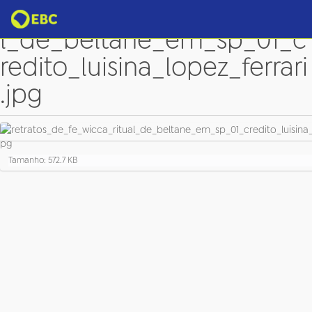
retratos_de_fe_wicca_ritua
l_de_beltane_em_sp_01_c
redito_luisina_lopez_ferrari
.jpg
C
Tamanho: 572.7 KB
l
i
q
u
e
p
a
r
a
v
e
r