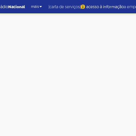
|
|
rádio
Nacional
carta de serviços
acesso à informação
a emp
mais