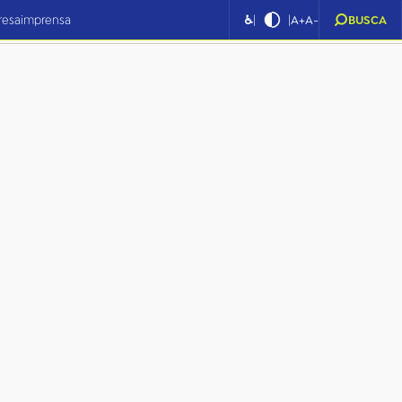
|
|
resa
imprensa
♿
A+
A-
BUSCA