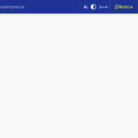
|
|
resa
imprensa
♿
A+
A-
BUSCA