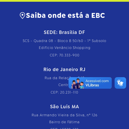
Saiba onde está a EBC
SEDE: Brasília DF
SCS - Quadra 08 - Bloco B 50/60 - 1º Subsolo
Edifício Venâncio Shopping
CEP: 70.333-900
Rio de Janeiro RJ
Rua da Relação, nº 18
Centro
CEP: 20.231-110
São Luís MA
Rua Armando Vieira da Silva, nº 126
Bairro de Fátima