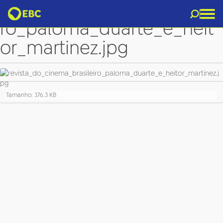
revista_do_cinema_brasilei
ro_paloma_duarte_e_heit
or_martinez.jpg
C
Tamanho: 376.3 KB
l
i
q
u
e
p
a
r
a
v
e
r
a
i
m