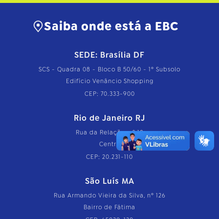
Saiba onde está a EBC
SEDE: Brasília DF
SCS - Quadra 08 - Bloco B 50/60 - 1º Subsolo
Edifício Venâncio Shopping
CEP: 70.333-900
Rio de Janeiro RJ
Rua da Relação, nº 18
Centro
CEP: 20.231-110
São Luís MA
Rua Armando Vieira da Silva, nº 126
Bairro de Fátima