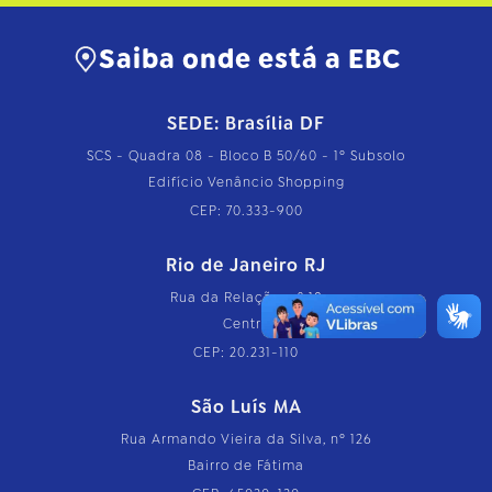
Saiba onde está a EBC
SEDE: Brasília DF
SCS - Quadra 08 - Bloco B 50/60 - 1º Subsolo
Edifício Venâncio Shopping
CEP: 70.333-900
Rio de Janeiro RJ
Rua da Relação, nº 18
Centro
CEP: 20.231-110
São Luís MA
Rua Armando Vieira da Silva, nº 126
Bairro de Fátima