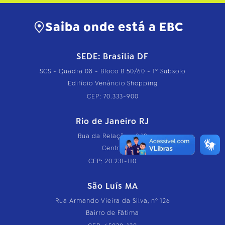
Saiba onde está a EBC
SEDE: Brasília DF
SCS - Quadra 08 - Bloco B 50/60 - 1º Subsolo
Edifício Venâncio Shopping
CEP: 70.333-900
Rio de Janeiro RJ
Rua da Relação, nº 18
Centro
CEP: 20.231-110
São Luís MA
Rua Armando Vieira da Silva, nº 126
Bairro de Fátima