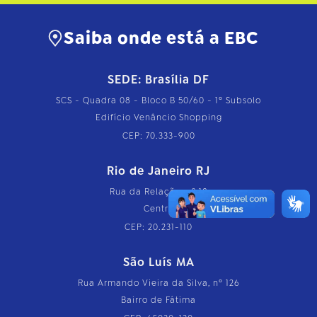
Saiba onde está a EBC
SEDE: Brasília DF
SCS - Quadra 08 - Bloco B 50/60 - 1º Subsolo
Edifício Venâncio Shopping
CEP: 70.333-900
Rio de Janeiro RJ
Rua da Relação, nº 18
Centro
CEP: 20.231-110
São Luís MA
Rua Armando Vieira da Silva, nº 126
Bairro de Fátima