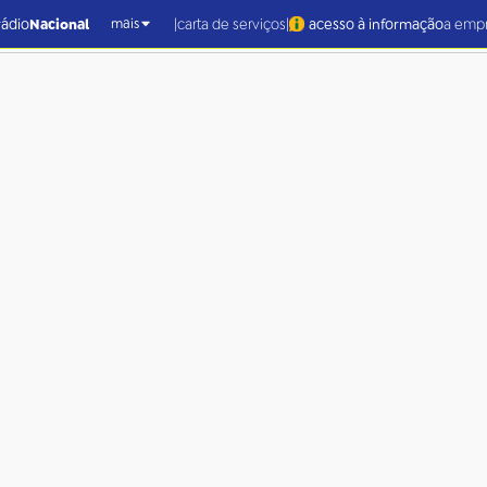
|
|
rádio
Nacional
carta de serviços
acesso à informação
a emp
mais