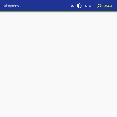
|
|
resa
imprensa
♿
A+
A-
BUSCA