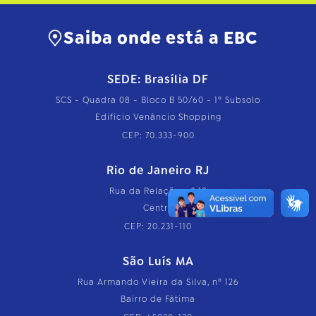
Saiba onde está a EBC
SEDE: Brasília DF
SCS - Quadra 08 - Bloco B 50/60 - 1º Subsolo
Edifício Venâncio Shopping
CEP: 70.333-900
Rio de Janeiro RJ
Rua da Relação, nº 18
Centro
CEP: 20.231-110
São Luís MA
Rua Armando Vieira da Silva, nº 126
Bairro de Fátima