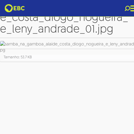
samba_na_gamboa_alaid
e_costa_diogo_nogueira_
e_leny_andrade_01.jpg
C
Tamanho: 53.7 KB
l
i
q
u
e
p
a
r
a
v
e
r
a
i
m