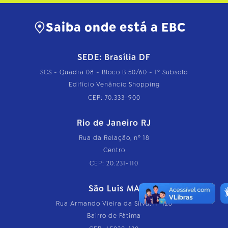
Saiba onde está a EBC
SEDE: Brasília DF
SCS - Quadra 08 - Bloco B 50/60 - 1º Subsolo
Edifício Venâncio Shopping
CEP: 70.333-900
Rio de Janeiro RJ
Rua da Relação, nº 18
Centro
CEP: 20.231-110
São Luís MA
Rua Armando Vieira da Silva, nº 126
Bairro de Fátima