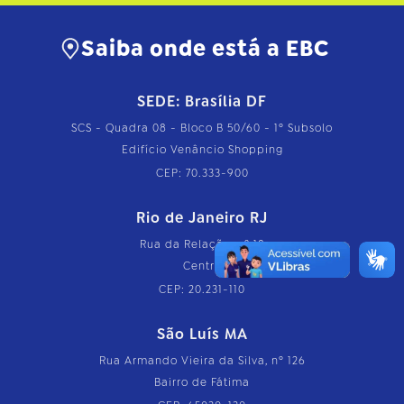
Saiba onde está a EBC
SEDE: Brasília DF
SCS - Quadra 08 - Bloco B 50/60 - 1º Subsolo
Edifício Venâncio Shopping
CEP: 70.333-900
Rio de Janeiro RJ
Rua da Relação, nº 18
Centro
CEP: 20.231-110
São Luís MA
Rua Armando Vieira da Silva, nº 126
Bairro de Fátima