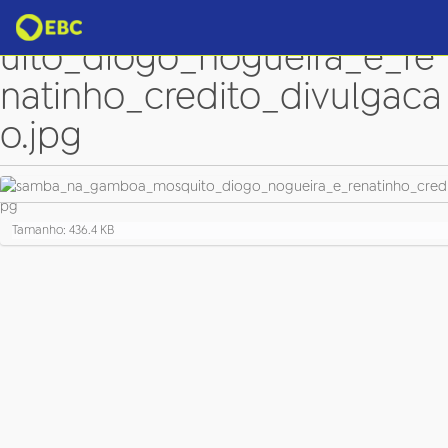
samba_na_gamboa_mosq
uito_diogo_nogueira_e_re
natinho_credito_divulgaca
o.jpg
C
Tamanho: 436.4 KB
l
i
q
u
e
p
a
r
a
v
e
r