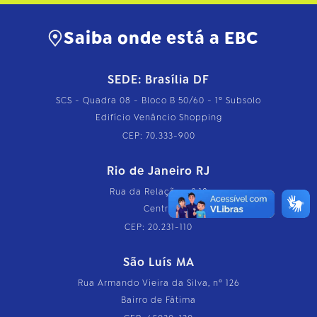
Saiba onde está a EBC
SEDE: Brasília DF
SCS - Quadra 08 - Bloco B 50/60 - 1º Subsolo
Edifício Venâncio Shopping
CEP: 70.333-900
Rio de Janeiro RJ
Rua da Relação, nº 18
Centro
CEP: 20.231-110
São Luís MA
Rua Armando Vieira da Silva, nº 126
Bairro de Fátima