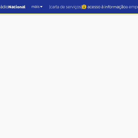
|
|
rádio
Nacional
carta de serviços
acesso à informação
a emp
mais