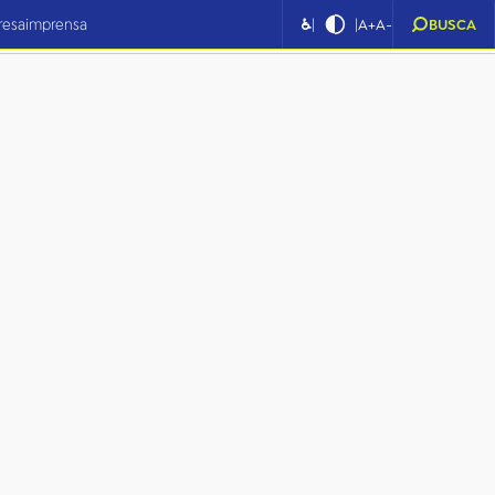
|
|
resa
imprensa
♿
A+
A-
BUSCA