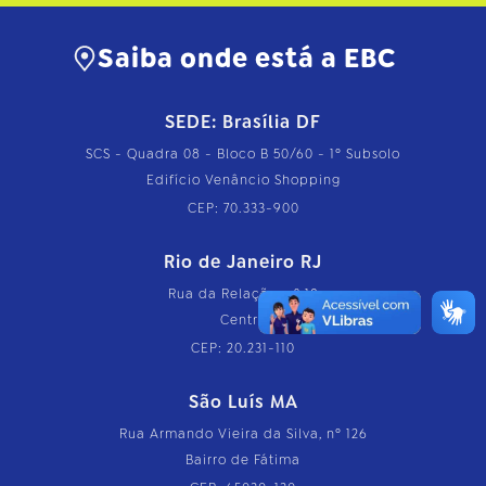
Saiba onde está a EBC
SEDE: Brasília DF
SCS - Quadra 08 - Bloco B 50/60 - 1º Subsolo
Edifício Venâncio Shopping
CEP: 70.333-900
Rio de Janeiro RJ
Rua da Relação, nº 18
Centro
CEP: 20.231-110
São Luís MA
Rua Armando Vieira da Silva, nº 126
Bairro de Fátima