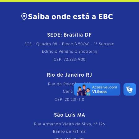
Saiba onde está a EBC
SEDE: Brasília DF
SCS - Quadra 08 - Bloco B 50/60 - 1º Subsolo
Edifício Venâncio Shopping
CEP: 70.333-900
Rio de Janeiro RJ
Rua da Relação, nº 18
Centro
CEP: 20.231-110
São Luís MA
Rua Armando Vieira da Silva, nº 126
Bairro de Fátima