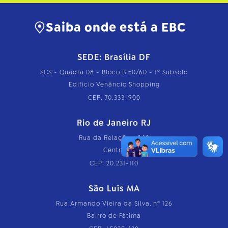
Saiba onde está a EBC
SEDE: Brasília DF
SCS - Quadra 08 - Bloco B 50/60 - 1º Subsolo
Edifício Venâncio Shopping
CEP: 70.333-900
Rio de Janeiro RJ
Rua da Relação, nº 18
Centro
CEP: 20.231-110
São Luís MA
Rua Armando Vieira da Silva, nº 126
Bairro de Fátima