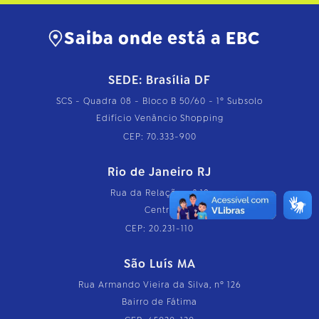
Saiba onde está a EBC
SEDE: Brasília DF
SCS - Quadra 08 - Bloco B 50/60 - 1º Subsolo
Edifício Venâncio Shopping
CEP: 70.333-900
Rio de Janeiro RJ
Rua da Relação, nº 18
Centro
CEP: 20.231-110
São Luís MA
Rua Armando Vieira da Silva, nº 126
Bairro de Fátima