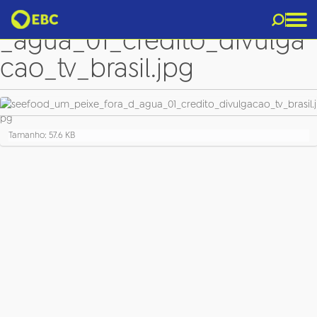
seefood_um_peixe_fora_d
_agua_01_credito_divulga
cao_tv_brasil.jpg
C
Tamanho: 57.6 KB
l
i
q
u
e
p
a
r
a
v
e
r
a
i
m