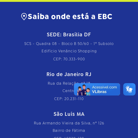
Saiba onde está a EBC
SEDE: Brasília DF
SCS - Quadra 08 - Bloco B 50/60 - 1º Subsolo
Edifício Venâncio Shopping
CEP: 70.333-900
Rio de Janeiro RJ
Rua da Relação, nº 18
Centro
CEP: 20.231-110
São Luís MA
Rua Armando Vieira da Silva, nº 126
Bairro de Fátima