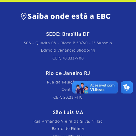
Saiba onde está a EBC
SEDE: Brasília DF
SCS - Quadra 08 - Bloco B 50/60 - 1º Subsolo
Edifício Venâncio Shopping
CEP: 70.333-900
Rio de Janeiro RJ
Rua da Relação, nº 18
Centro
CEP: 20.231-110
São Luís MA
Rua Armando Vieira da Silva, nº 126
Bairro de Fátima