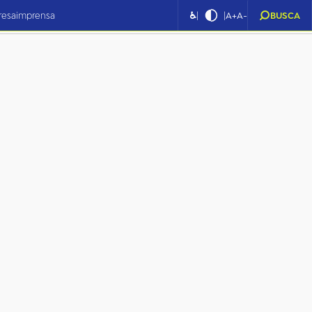
|
|
resa
imprensa
♿
A+
A-
BUSCA