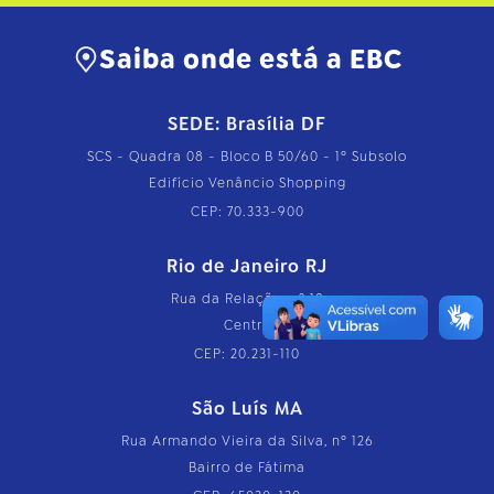
Saiba onde está a EBC
SEDE: Brasília DF
SCS - Quadra 08 - Bloco B 50/60 - 1º Subsolo
Edifício Venâncio Shopping
CEP: 70.333-900
Rio de Janeiro RJ
Rua da Relação, nº 18
Centro
CEP: 20.231-110
São Luís MA
Rua Armando Vieira da Silva, nº 126
Bairro de Fátima