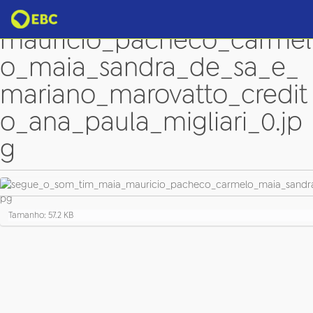
segue_o_som_tim_maia_
mauricio_pacheco_carmel
o_maia_sandra_de_sa_e_
mariano_marovatto_credit
o_ana_paula_migliari_0.jp
g
C
Tamanho: 57.2 KB
l
i
q
u
e
p
a
r