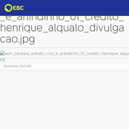
sem_censura_arlindo_cruz
_e_arlindinho_01_credito_
henrique_alqualo_divulga
cao.jpg
C
Tamanho: 54.5 KB
l
i
q
u
e
p
a
r
a
v
e
r